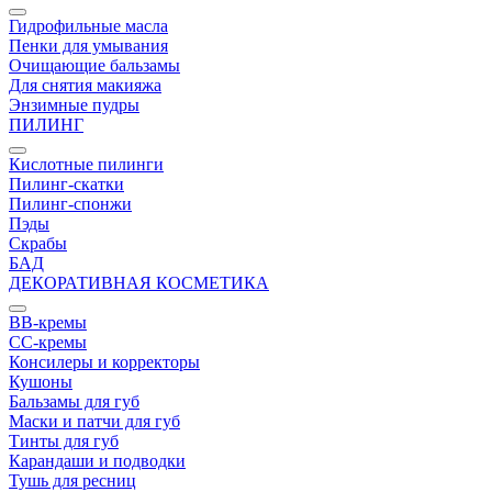
Гидрофильные масла
Пенки для умывания
Очищающие бальзамы
Для снятия макияжа
Энзимные пудры
ПИЛИНГ
Кислотные пилинги
Пилинг-скатки
Пилинг-спонжи
Пэды
Скрабы
БАД
ДЕКОРАТИВНАЯ КОСМЕТИКА
BB-кремы
CC-кремы
Консилеры и корректоры
Кушоны
Бальзамы для губ
Маски и патчи для губ
Тинты для губ
Карандаши и подводки
Тушь для ресниц