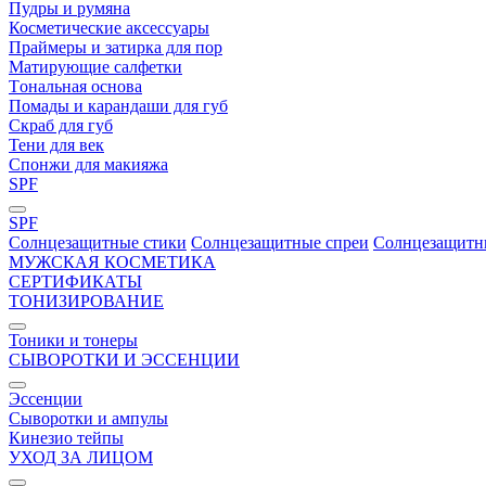
Пудры и румяна
Косметические аксессуары
Праймеры и затирка для пор
Матирующие салфетки
Tональная основа
Помады и карандаши для губ
Скраб для губ
Тени для век
Спонжи для макияжа
SPF
SPF
Солнцезащитные стики
Солнцезащитные спреи
Солнцезащитн
МУЖСКАЯ КОСМЕТИКА
СЕРТИФИКАТЫ
ТОНИЗИРОВАНИЕ
Тоники и тонеры
СЫВОРОТКИ И ЭССЕНЦИИ
Эссенции
Сыворотки и ампулы
Кинезио тейпы
УХОД ЗА ЛИЦОМ