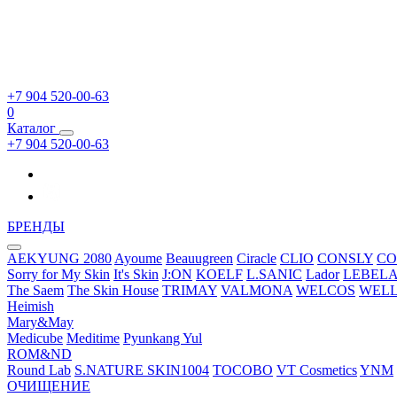
+7 904 520-00-63
0
Каталог
+7 904 520-00-63
БРЕНДЫ
AEKYUNG 2080
Ayoume
Beauugreen
Ciracle
CLIO
CONSLY
CO
Sorry for My Skin
It's Skin
J:ON
KOELF
L.SANIC
Lador
LEBEL
The Saem
The Skin House
TRIMAY
VALMONA
WELCOS
WEL
Heimish
Mary&May
Medicube
Meditime
Pyunkang Yul
ROM&ND
Round Lab
S.NATURE
SKIN1004
TOCOBO
VT Cosmetics
YNM
ОЧИЩЕНИЕ