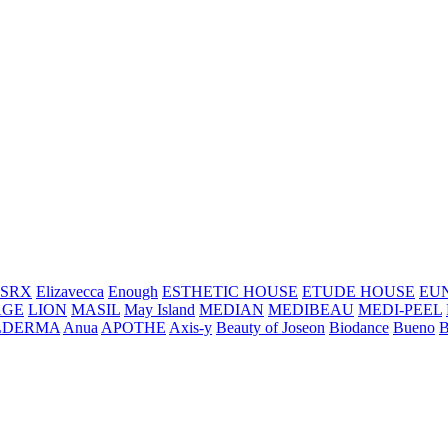
SRX
Elizavecca
Enough
ESTHETIC HOUSE
ETUDE HOUSE
EU
AGE
LION
MASIL
May Island
MEDIAN
MEDIBEAU
MEDI-PEEL
LDERMA
Anua
APOTHE
Axis-y
Beauty of Joseon
Biodance
Bueno
B