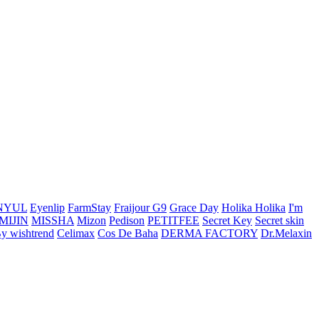
NYUL
Eyenlip
FarmStay
Fraijour
G9
Grace Day
Holika Holika
I'm
MIJIN
MISSHA
Mizon
Pedison
PETITFEE
Secret Key
Secret skin
y wishtrend
Celimax
Cos De Baha
DERMA FACTORY
Dr.Melaxin