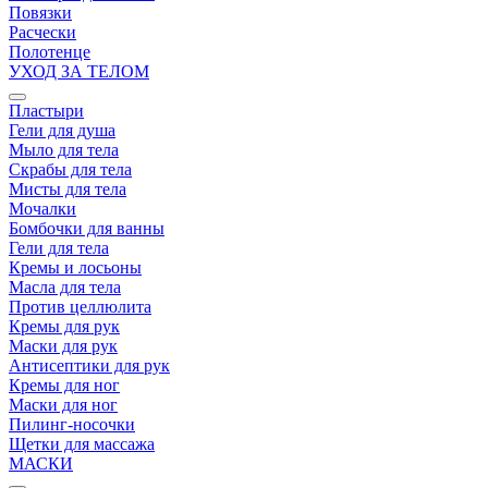
Повязки
Расчески
Полотенце
УХОД ЗА ТЕЛОМ
Пластыри
Гели для душа
Мыло для тела
Скрабы для тела
Мисты для тела
Мочалки
Бомбочки для ванны
Гели для тела
Кремы и лосьоны
Масла для тела
Против целлюлита
Кремы для рук
Маски для рук
Антисептики для рук
Кремы для ног
Маски для ног
Пилинг-носочки
Щетки для массажа
МАСКИ