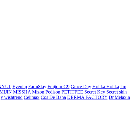
NYUL
Eyenlip
FarmStay
Fraijour
G9
Grace Day
Holika Holika
I'm
MIJIN
MISSHA
Mizon
Pedison
PETITFEE
Secret Key
Secret skin
y wishtrend
Celimax
Cos De Baha
DERMA FACTORY
Dr.Melaxin