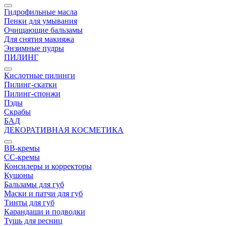
Гидрофильные масла
Пенки для умывания
Очищающие бальзамы
Для снятия макияжа
Энзимные пудры
ПИЛИНГ
Кислотные пилинги
Пилинг-скатки
Пилинг-спонжи
Пэды
Скрабы
БАД
ДЕКОРАТИВНАЯ КОСМЕТИКА
BB-кремы
CC-кремы
Консилеры и корректоры
Кушоны
Бальзамы для губ
Маски и патчи для губ
Тинты для губ
Карандаши и подводки
Тушь для ресниц