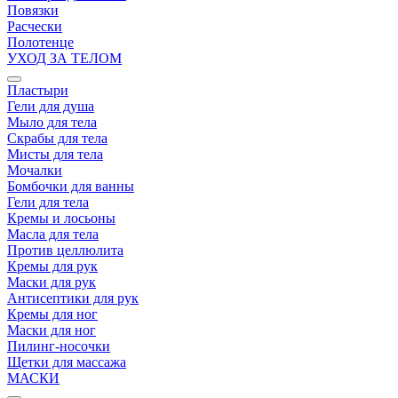
Повязки
Расчески
Полотенце
УХОД ЗА ТЕЛОМ
Пластыри
Гели для душа
Мыло для тела
Скрабы для тела
Мисты для тела
Мочалки
Бомбочки для ванны
Гели для тела
Кремы и лосьоны
Масла для тела
Против целлюлита
Кремы для рук
Маски для рук
Антисептики для рук
Кремы для ног
Маски для ног
Пилинг-носочки
Щетки для массажа
МАСКИ