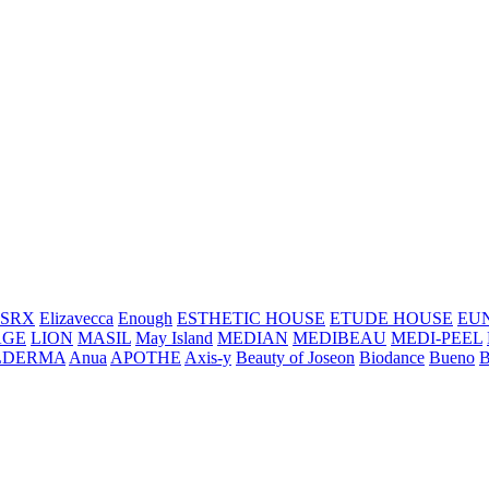
SRX
Elizavecca
Enough
ESTHETIC HOUSE
ETUDE HOUSE
EU
AGE
LION
MASIL
May Island
MEDIAN
MEDIBEAU
MEDI-PEEL
LDERMA
Anua
APOTHE
Axis-y
Beauty of Joseon
Biodance
Bueno
B