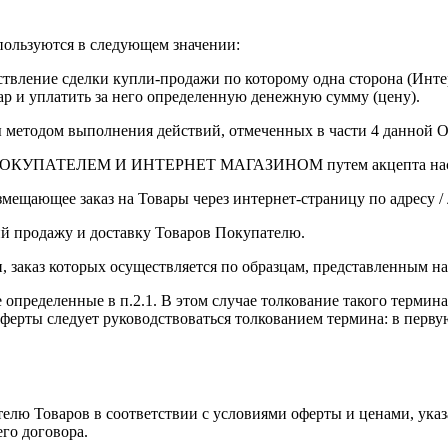
пользуются в следующем значении:
ление сделки купли-продажи по которому одна сторона (Интерне
вар и уплатить за него определенную денежную сумму (цену).
 методом выполнения действий, отмеченных в части 4 данной 
й ПОКУПАТЕЛЕМ И ИНТЕРНЕТ МАГАЗИНОМ путем акцепта наст
ющее заказ на Товары через интернет-страницу по адресу / л
продажу и доставку Товаров Покупателю.
 заказ которых осуществляется по образцам, представленным на
 определенные в п.2.1. В этом случае толкование такого термин
е Оферты следует руководствоваться толкованием термина: в 
телю Товаров в соответствии с условиями оферты и ценами, ук
го договора.