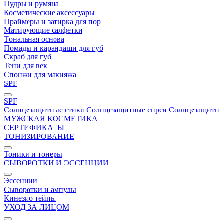
Пудры и румяна
Косметические аксессуары
Праймеры и затирка для пор
Матирующие салфетки
Tональная основа
Помады и карандаши для губ
Скраб для губ
Тени для век
Спонжи для макияжа
SPF
SPF
Солнцезащитные стики
Солнцезащитные спреи
Солнцезащитн
МУЖСКАЯ КОСМЕТИКА
СЕРТИФИКАТЫ
ТОНИЗИРОВАНИЕ
Тоники и тонеры
СЫВОРОТКИ И ЭССЕНЦИИ
Эссенции
Сыворотки и ампулы
Кинезио тейпы
УХОД ЗА ЛИЦОМ