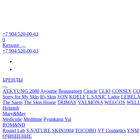
+7 904 520-00-63
0
Каталог
+7 904 520-00-63
БРЕНДЫ
AEKYUNG 2080
Ayoume
Beauugreen
Ciracle
CLIO
CONSLY
CO
Sorry for My Skin
It's Skin
J:ON
KOELF
L.SANIC
Lador
LEBEL
The Saem
The Skin House
TRIMAY
VALMONA
WELCOS
WEL
Heimish
Mary&May
Medicube
Meditime
Pyunkang Yul
ROM&ND
Round Lab
S.NATURE
SKIN1004
TOCOBO
VT Cosmetics
YNM
ОЧИЩЕНИЕ