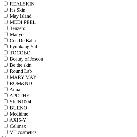
REALSKIN
It's Skin
May Island
MEDI-PEEL
Tenzero
Manyo
Cos De Baha
Pyunkang Yul
TOCOBO
Beauty of Joseon
Be the skin
Round Lab
MARY MAY
ROM&ND
Anua
APOTHE
SKIN1004
BUENO
Meditime
AXIS-Y
Celimax
VT cosmetics