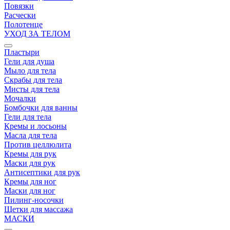
Повязки
Расчески
Полотенце
УХОД ЗА ТЕЛОМ
Пластыри
Гели для душа
Мыло для тела
Скрабы для тела
Мисты для тела
Мочалки
Бомбочки для ванны
Гели для тела
Кремы и лосьоны
Масла для тела
Против целлюлита
Кремы для рук
Маски для рук
Антисептики для рук
Кремы для ног
Маски для ног
Пилинг-носочки
Щетки для массажа
МАСКИ