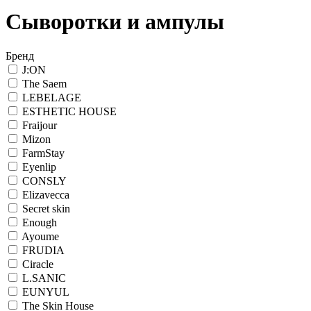
Сыворотки и ампулы
Бренд
J:ON
The Saem
LEBELAGE
ESTHETIC HOUSE
Fraijour
Mizon
FarmStay
Eyenlip
CONSLY
Elizavecca
Secret skin
Enough
Ayoume
FRUDIA
Ciracle
L.SANIC
EUNYUL
The Skin House