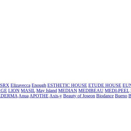
SRX
Elizavecca
Enough
ESTHETIC HOUSE
ETUDE HOUSE
EU
AGE
LION
MASIL
May Island
MEDIAN
MEDIBEAU
MEDI-PEEL
LDERMA
Anua
APOTHE
Axis-y
Beauty of Joseon
Biodance
Bueno
B