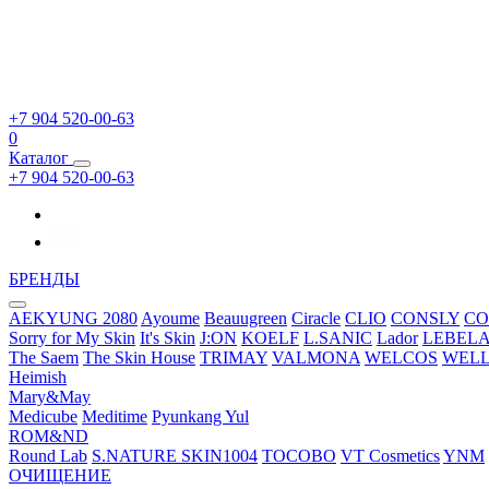
+7 904 520-00-63
0
Каталог
+7 904 520-00-63
БРЕНДЫ
AEKYUNG 2080
Ayoume
Beauugreen
Ciracle
CLIO
CONSLY
CO
Sorry for My Skin
It's Skin
J:ON
KOELF
L.SANIC
Lador
LEBEL
The Saem
The Skin House
TRIMAY
VALMONA
WELCOS
WEL
Heimish
Mary&May
Medicube
Meditime
Pyunkang Yul
ROM&ND
Round Lab
S.NATURE
SKIN1004
TOCOBO
VT Cosmetics
YNM
ОЧИЩЕНИЕ