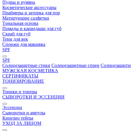
Пудры и румяна
Косметические аксессуары
Праймеры и затирка для пор
Матирующие салфетки
Tональная основа
Помады и карандаши для губ
Скраб для губ
Тени для век
Спонжи для макияжа
SPF
SPF
Солнцезащитные стики
Солнцезащитные спреи
Солнцезащитн
МУЖСКАЯ КОСМЕТИКА
СЕРТИФИКАТЫ
ТОНИЗИРОВАНИЕ
Тоники и тонеры
СЫВОРОТКИ И ЭССЕНЦИИ
Эссенции
Сыворотки и ампулы
Кинезио тейпы
УХОД ЗА ЛИЦОМ