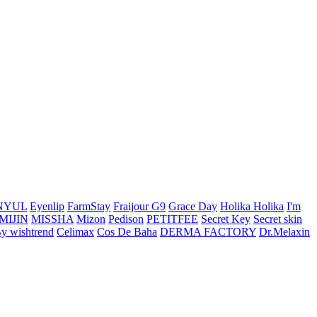
NYUL
Eyenlip
FarmStay
Fraijour
G9
Grace Day
Holika Holika
I'm
MIJIN
MISSHA
Mizon
Pedison
PETITFEE
Secret Key
Secret skin
y wishtrend
Celimax
Cos De Baha
DERMA FACTORY
Dr.Melaxin