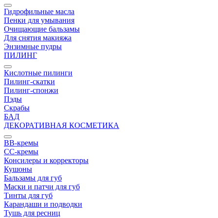
Гидрофильные масла
Пенки для умывания
Очищающие бальзамы
Для снятия макияжа
Энзимные пудры
ПИЛИНГ
Кислотные пилинги
Пилинг-скатки
Пилинг-спонжи
Пэды
Скрабы
БАД
ДЕКОРАТИВНАЯ КОСМЕТИКА
BB-кремы
CC-кремы
Консилеры и корректоры
Кушоны
Бальзамы для губ
Маски и патчи для губ
Тинты для губ
Карандаши и подводки
Тушь для ресниц