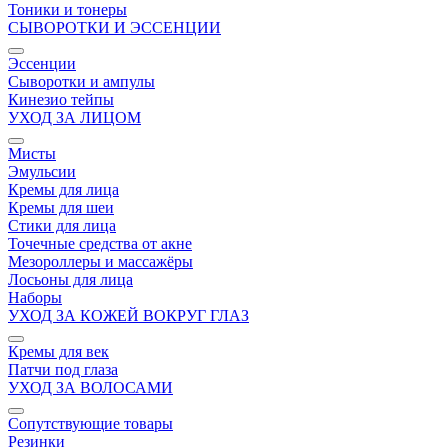
Тоники и тонеры
СЫВОРОТКИ И ЭССЕНЦИИ
Эссенции
Сыворотки и ампулы
Кинезио тейпы
УХОД ЗА ЛИЦОМ
Мисты
Эмульсии
Кремы для лица
Кремы для шеи
Стики для лица
Точечные средства от акне
Мезороллеры и массажёры
Лосьоны для лица
Наборы
УХОД ЗА КОЖЕЙ ВОКРУГ ГЛАЗ
Кремы для век
Патчи под глаза
УХОД ЗА ВОЛОСАМИ
Сопутствующие товары
Резинки