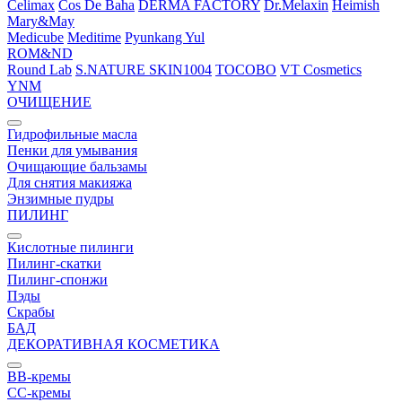
Celimax
Cos De Baha
DERMA FACTORY
Dr.Melaxin
Heimish
Mary&May
Medicube
Meditime
Pyunkang Yul
ROM&ND
Round Lab
S.NATURE
SKIN1004
TOCOBO
VT Cosmetics
YNM
ОЧИЩЕНИЕ
Гидрофильные масла
Пенки для умывания
Очищающие бальзамы
Для снятия макияжа
Энзимные пудры
ПИЛИНГ
Кислотные пилинги
Пилинг-скатки
Пилинг-спонжи
Пэды
Скрабы
БАД
ДЕКОРАТИВНАЯ КОСМЕТИКА
BB-кремы
CC-кремы