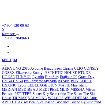
+7 904 520-00-63
0
Каталог
+7 904 520-00-63
БРЕНДЫ
AEKYUNG 2080
Ayoume
Beauugreen
Ciracle
CLIO
CONSLY
COSRX
Elizavecca
Enough
ESTHETIC HOUSE
ETUDE
HOUSE
EUNYUL
Eyenlip
FarmStay
Fraijour
G9
Grace Day
Holika Holika
I'm Sorry for My Skin
It's Skin
J:ON
KOELF
L.SANIC
Lador
LEBELAGE
LION
MASIL
May Island
MEDIAN
MEDIBEAU
MEDI-PEEL
MIJIN
MISSHA
Mizon
Pedison
PETITFEE
Secret Key
Secret skin
The Saem
The Skin
House
TRIMAY
VALMONA
WELCOS
WELLDERMA
Anua
APOTHE
Axis-y
Beauty of Joseon
Biodance
Bueno
By wishtrend