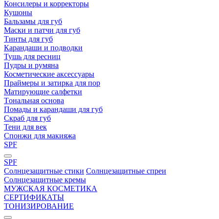
Консилеры и корректоры
Кушоны
Бальзамы для губ
Маски и патчи для губ
Тинты для губ
Карандаши и подводки
Тушь для ресниц
Пудры и румяна
Косметические аксессуары
Праймеры и затирка для пор
Матирующие салфетки
Tональная основа
Помады и карандаши для губ
Скраб для губ
Тени для век
Спонжи для макияжа
SPF
SPF
Солнцезащитные стики
Солнцезащитные спреи
Солнцезащитные кремы
МУЖСКАЯ КОСМЕТИКА
СЕРТИФИКАТЫ
ТОНИЗИРОВАНИЕ