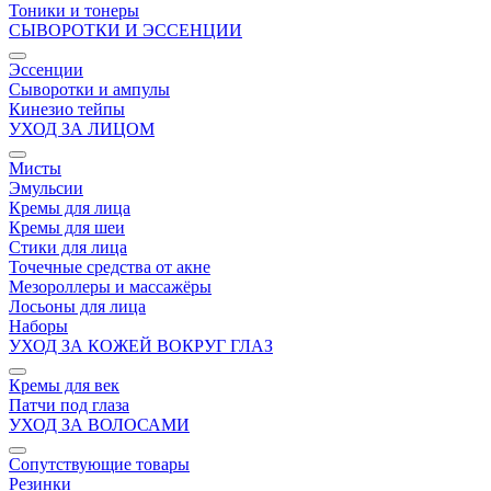
Тоники и тонеры
СЫВОРОТКИ И ЭССЕНЦИИ
Эссенции
Сыворотки и ампулы
Кинезио тейпы
УХОД ЗА ЛИЦОМ
Мисты
Эмульсии
Кремы для лица
Кремы для шеи
Стики для лица
Точечные средства от акне
Мезороллеры и массажёры
Лосьоны для лица
Наборы
УХОД ЗА КОЖЕЙ ВОКРУГ ГЛАЗ
Кремы для век
Патчи под глаза
УХОД ЗА ВОЛОСАМИ
Сопутствующие товары
Резинки