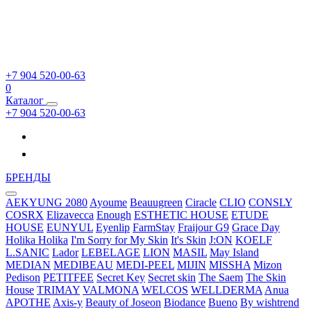
+7 904 520-00-63
0
Каталог
+7 904 520-00-63
БРЕНДЫ
AEKYUNG 2080
Ayoume
Beauugreen
Ciracle
CLIO
CONSLY
COSRX
Elizavecca
Enough
ESTHETIC HOUSE
ETUDE
HOUSE
EUNYUL
Eyenlip
FarmStay
Fraijour
G9
Grace Day
Holika Holika
I'm Sorry for My Skin
It's Skin
J:ON
KOELF
L.SANIC
Lador
LEBELAGE
LION
MASIL
May Island
MEDIAN
MEDIBEAU
MEDI-PEEL
MIJIN
MISSHA
Mizon
Pedison
PETITFEE
Secret Key
Secret skin
The Saem
The Skin
House
TRIMAY
VALMONA
WELCOS
WELLDERMA
Anua
APOTHE
Axis-y
Beauty of Joseon
Biodance
Bueno
By wishtrend