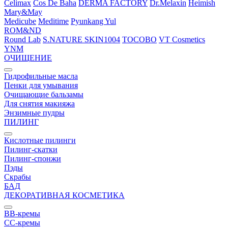
Celimax
Cos De Baha
DERMA FACTORY
Dr.Melaxin
Heimish
Mary&May
Medicube
Meditime
Pyunkang Yul
ROM&ND
Round Lab
S.NATURE
SKIN1004
TOCOBO
VT Cosmetics
YNM
ОЧИЩЕНИЕ
Гидрофильные масла
Пенки для умывания
Очищающие бальзамы
Для снятия макияжа
Энзимные пудры
ПИЛИНГ
Кислотные пилинги
Пилинг-скатки
Пилинг-спонжи
Пэды
Скрабы
БАД
ДЕКОРАТИВНАЯ КОСМЕТИКА
BB-кремы
CC-кремы