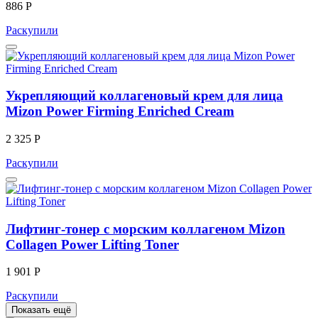
886 Р
Раскупили
Укрепляющий коллагеновый крем для лица
Mizon Power Firming Enriched Cream
2 325 Р
Раскупили
Лифтинг-тонер с морским коллагеном Mizon
Collagen Power Lifting Toner
1 901 Р
Раскупили
Показать ещё