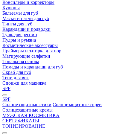
Консилеры и корректоры
Кушоны
Бальзамы для губ
Маски и патчи для губ
Тинты для губ
Карандаши и подводки
Тушь для ресниц
Пудры и румяна
Косметические аксессуары
Праймеры и затирка для пор
Матирующие салфетки
Tональная основа
Помады и карандаши для губ
Скраб для губ
Тени для век
Спонжи для макияжа
SPF
SPF
Солнцезащитные стики
Солнцезащитные спреи
Солнцезащитные кремы
МУЖСКАЯ КОСМЕТИКА
СЕРТИФИКАТЫ
ТОНИЗИРОВАНИЕ