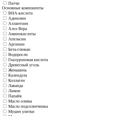
Патчи
Основные компоненты
BHA-кислота
Аденозин
Аллантоин
Алоэ Вера
Аминокислоты
Апельсин
Аргинин
Бета-глюкан
Водоросли
Гиалуроновая кислота
Древесный уголь
Женьшень
Календула
Коллаген
Лаванда
Лимон
Папайя
Масло оливы
Масло подсолнечника
Муцин улитки