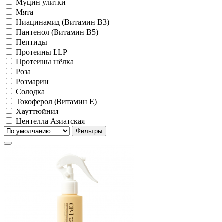
Муцин улитки
Мята
Ниацинамид (Витамин B3)
Пантенол (Витамин B5)
Пептиды
Протеины LLP
Протеины шёлка
Роза
Розмарин
Солодка
Токоферол (Витамин Е)
Хауттюйния
Центелла Азиатская
Фильтры