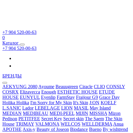
+7 904 520-00-63
0
Каталог
+7 904 520-00-63
БРЕНДЫ
AEKYUNG 2080
Ayoume
Beauugreen
Ciracle
CLIO
CONSLY
COSRX
Elizavecca
Enough
ESTHETIC HOUSE
ETUDE
HOUSE
EUNYUL
Eyenlip
FarmStay
Fraijour
G9
Grace Day
Holika Holika
I'm Sorry for My Skin
It's Skin
J:ON
KOELF
L.SANIC
Lador
LEBELAGE
LION
MASIL
May Island
MEDIAN
MEDIBEAU
MEDI-PEEL
MIJIN
MISSHA
Mizon
Pedison
PETITFEE
Secret Key
Secret skin
The Saem
The Skin
House
TRIMAY
VALMONA
WELCOS
WELLDERMA
Anua
APOTHE
Axis-y
Beauty of Joseon
Biodance
Bueno
By wishtrend