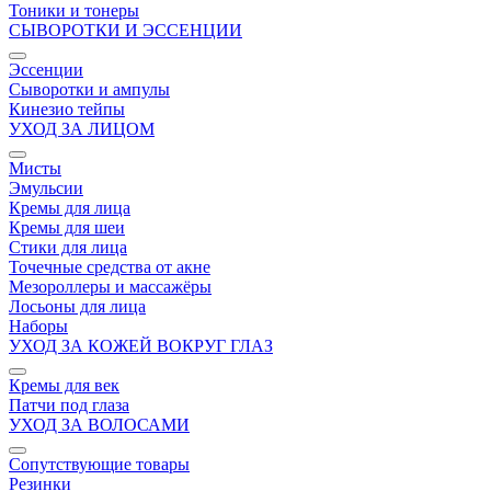
Тоники и тонеры
СЫВОРОТКИ И ЭССЕНЦИИ
Эссенции
Сыворотки и ампулы
Кинезио тейпы
УХОД ЗА ЛИЦОМ
Мисты
Эмульсии
Кремы для лица
Кремы для шеи
Стики для лица
Точечные средства от акне
Мезороллеры и массажёры
Лосьоны для лица
Наборы
УХОД ЗА КОЖЕЙ ВОКРУГ ГЛАЗ
Кремы для век
Патчи под глаза
УХОД ЗА ВОЛОСАМИ
Сопутствующие товары
Резинки