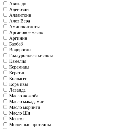
Авокадо
Аденозин
Аллантоин
Алоэ Вера
Аминокислоты
Аргановое масло
Аргинин
Баобаб
Водоросли
Гиалуроновая кислота
Камелия
Керамиды
Кератин
Коллаген
Кора ивы
Лаванда
Масло жожоба
Масло макадамии
Масло моринги
Масло Ши
Ментол
Молочные протеины