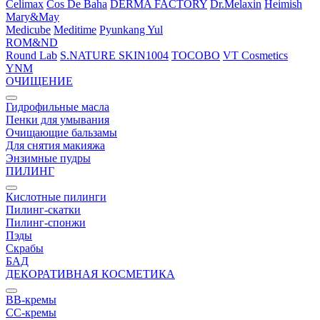
Celimax
Cos De Baha
DERMA FACTORY
Dr.Melaxin
Heimish
Mary&May
Medicube
Meditime
Pyunkang Yul
ROM&ND
Round Lab
S.NATURE
SKIN1004
TOCOBO
VT Cosmetics
YNM
ОЧИЩЕНИЕ
Гидрофильные масла
Пенки для умывания
Очищающие бальзамы
Для снятия макияжа
Энзимные пудры
ПИЛИНГ
Кислотные пилинги
Пилинг-скатки
Пилинг-спонжи
Пэды
Скрабы
БАД
ДЕКОРАТИВНАЯ КОСМЕТИКА
BB-кремы
CC-кремы