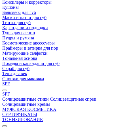
Консилеры и корректоры
Кушоны
Бальзамы для губ
Маски и патчи для губ
Тинты для губ
Карандаши и подводки
Тушь для ресниц
Пудры и румяна
Косметические аксессуары
Праймеры и затирка для пор
Матирующие салфетки
Tональная основа
Помады и карандаши для губ
Скраб для губ
Тени для век
Спонжи для макияжа
SPF
SPF
Солнцезащитные стики
Солнцезащитные спреи
Солнцезащитные кремы
МУЖСКАЯ КОСМЕТИКА
СЕРТИФИКАТЫ
ТОНИЗИРОВАНИЕ