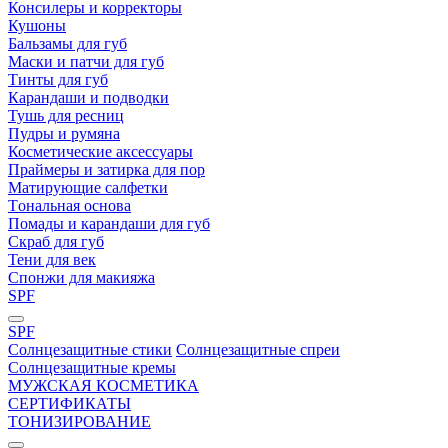
Консилеры и корректоры
Кушоны
Бальзамы для губ
Маски и патчи для губ
Тинты для губ
Карандаши и подводки
Тушь для ресниц
Пудры и румяна
Косметические аксессуары
Праймеры и затирка для пор
Матирующие салфетки
Tональная основа
Помады и карандаши для губ
Скраб для губ
Тени для век
Спонжи для макияжа
SPF
SPF
Солнцезащитные стики
Солнцезащитные спреи
Солнцезащитные кремы
МУЖСКАЯ КОСМЕТИКА
СЕРТИФИКАТЫ
ТОНИЗИРОВАНИЕ