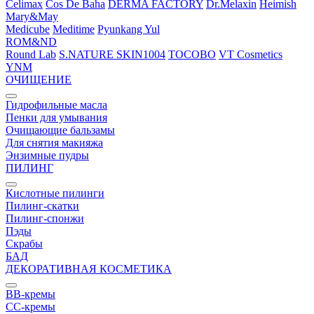
Celimax
Cos De Baha
DERMA FACTORY
Dr.Melaxin
Heimish
Mary&May
Medicube
Meditime
Pyunkang Yul
ROM&ND
Round Lab
S.NATURE
SKIN1004
TOCOBO
VT Cosmetics
YNM
ОЧИЩЕНИЕ
Гидрофильные масла
Пенки для умывания
Очищающие бальзамы
Для снятия макияжа
Энзимные пудры
ПИЛИНГ
Кислотные пилинги
Пилинг-скатки
Пилинг-спонжи
Пэды
Скрабы
БАД
ДЕКОРАТИВНАЯ КОСМЕТИКА
BB-кремы
CC-кремы