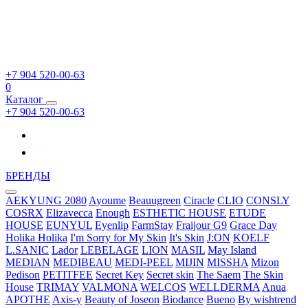
+7 904 520-00-63
0
Каталог
+7 904 520-00-63
БРЕНДЫ
AEKYUNG 2080
Ayoume
Beauugreen
Ciracle
CLIO
CONSLY
COSRX
Elizavecca
Enough
ESTHETIC HOUSE
ETUDE
HOUSE
EUNYUL
Eyenlip
FarmStay
Fraijour
G9
Grace Day
Holika Holika
I'm Sorry for My Skin
It's Skin
J:ON
KOELF
L.SANIC
Lador
LEBELAGE
LION
MASIL
May Island
MEDIAN
MEDIBEAU
MEDI-PEEL
MIJIN
MISSHA
Mizon
Pedison
PETITFEE
Secret Key
Secret skin
The Saem
The Skin
House
TRIMAY
VALMONA
WELCOS
WELLDERMA
Anua
APOTHE
Axis-y
Beauty of Joseon
Biodance
Bueno
By wishtrend