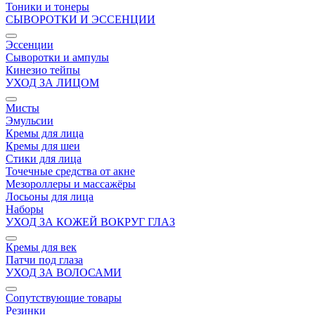
Тоники и тонеры
СЫВОРОТКИ И ЭССЕНЦИИ
Эссенции
Сыворотки и ампулы
Кинезио тейпы
УХОД ЗА ЛИЦОМ
Мисты
Эмульсии
Кремы для лица
Кремы для шеи
Стики для лица
Точечные средства от акне
Мезороллеры и массажёры
Лосьоны для лица
Наборы
УХОД ЗА КОЖЕЙ ВОКРУГ ГЛАЗ
Кремы для век
Патчи под глаза
УХОД ЗА ВОЛОСАМИ
Сопутствующие товары
Резинки